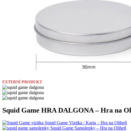
EXTERNÍ PRODUKT
Squid Game HRA DALGONA – Hra na Ol
Squid Game Vizitka / Karta – Hra na Oliheň
Squid Game Samolepky – Hra na Oliheň