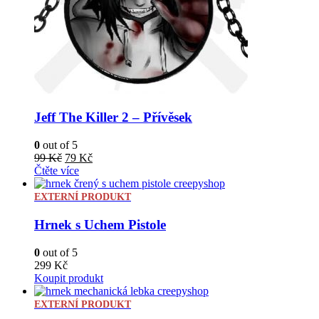
Jeff The Killer 2 – Přívěsek
0
out of 5
Původní
Aktuální
99
Kč
79
Kč
cena
cena
Čtěte více
byla:
je:
99 Kč.
79 Kč.
EXTERNÍ PRODUKT
Hrnek s Uchem Pistole
0
out of 5
299
Kč
Koupit produkt
EXTERNÍ PRODUKT