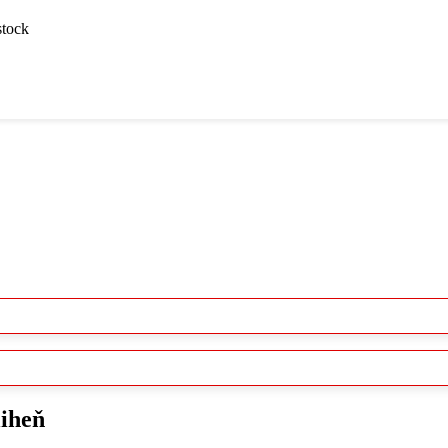
stock
iheň