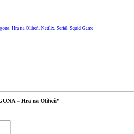
lgona
,
Hra na Oliheň
,
Netflix
,
Seriál
,
Squid Game
GONA – Hra na Oliheň“