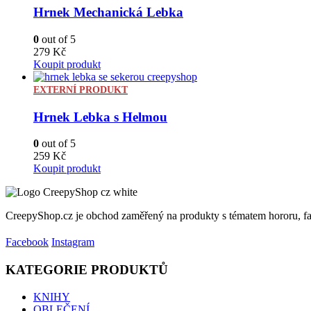
Hrnek Mechanická Lebka
0
out of 5
279
Kč
Koupit produkt
EXTERNÍ PRODUKT
Hrnek Lebka s Helmou
0
out of 5
259
Kč
Koupit produkt
CreepyShop.cz je obchod zaměřený na produkty s tématem hororu, fant
Facebook
Instagram
KATEGORIE PRODUKTŮ
KNIHY
OBLEČENÍ