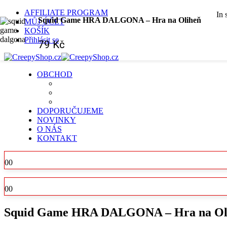
AFFILIATE PROGRAM
In 
Squid Game HRA DALGONA – Hra na Oliheň
MŮJ ÚČET
KOŠÍK
Přihlásit se
79
Kč
OBCHOD
DOPORUČUJEME
NOVINKY
O NÁS
KONTAKT
0
0
0
0
Squid Game HRA DALGONA – Hra na Ol