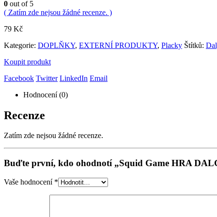
0
out of 5
( Zatím zde nejsou žádné recenze. )
79
Kč
Kategorie:
DOPLŇKY
,
EXTERNÍ PRODUKTY
,
Placky
Štítků:
Da
Koupit produkt
Facebook
Twitter
LinkedIn
Email
Hodnocení (0)
Recenze
Zatím zde nejsou žádné recenze.
Buďte první, kdo ohodnotí „Squid Game HRA DAL
Vaše hodnocení
*