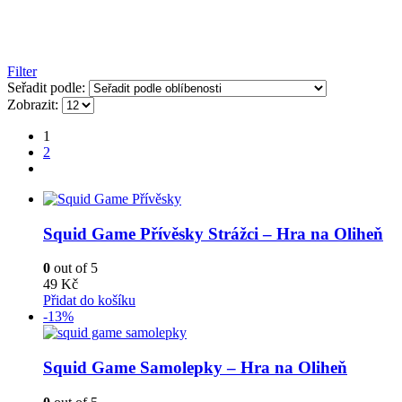
Filter
Seřadit podle:
Zobrazit:
1
2
Squid Game Přívěsky Strážci – Hra na Oliheň
0
out of 5
49
Kč
Přidat do košíku
-13%
Squid Game Samolepky – Hra na Oliheň