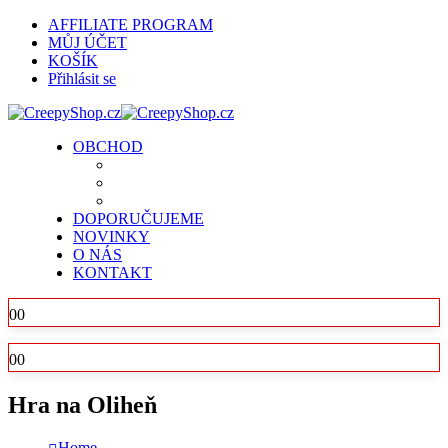
AFFILIATE PROGRAM
MŮJ ÚČET
KOŠÍK
Přihlásit se
OBCHOD
DOPORUČUJEME
NOVINKY
O NÁS
KONTAKT
0
0
0
0
Hra na Oliheň
Home