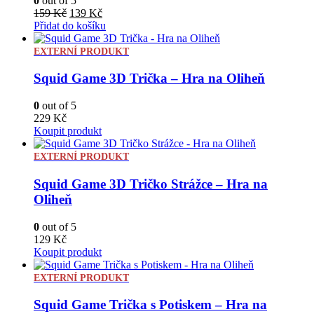
0
out of 5
Původní
Aktuální
159
Kč
139
Kč
cena
cena
Přidat do košíku
byla:
je:
159 Kč.
139 Kč.
EXTERNÍ PRODUKT
Squid Game 3D Trička – Hra na Oliheň
0
out of 5
229
Kč
Koupit produkt
EXTERNÍ PRODUKT
Squid Game 3D Tričko Strážce – Hra na
Oliheň
0
out of 5
129
Kč
Koupit produkt
EXTERNÍ PRODUKT
Squid Game Trička s Potiskem – Hra na