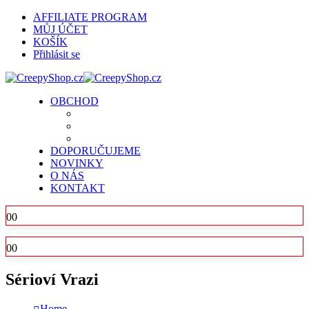
AFFILIATE PROGRAM
MŮJ ÚČET
KOŠÍK
Přihlásit se
OBCHOD
DOPORUČUJEME
NOVINKY
O NÁS
KONTAKT
0
0
0
0
Sérioví Vrazi
Home