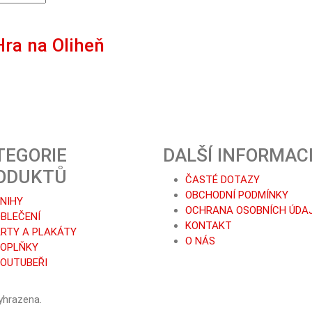
ra na Oliheň
TEGORIE
DALŠÍ INFORMAC
ODUKTŮ
ČASTÉ DOTAZY
OBCHODNÍ PODMÍNKY
NIHY
OCHRANA OSOBNÍCH ÚDA
BLEČENÍ
KONTAKT
RTY A PLAKÁTY
O NÁS
DOPLŇKY
OUTUBEŘI
yhrazena.