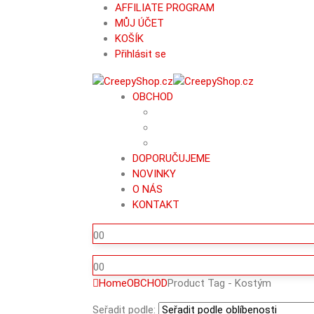
AFFILIATE PROGRAM
MŮJ ÚČET
KOŠÍK
Přihlásit se
OBCHOD
DOPORUČUJEME
NOVINKY
O NÁS
KONTAKT
0
0
0
0
Home
OBCHOD
Product Tag -
Kostým
Seřadit podle: