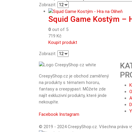
Zobrazit:
Squid Game Kostým – H
0
out of 5
719
Kč
Koupit produkt
Zobrazit:
KA
PR
CreepyShop.cz je obchod zaměřený
na produkty s tématem hororu,
K
fantasy a creepypast. Můžete zde
O
najít exkluzivní produkty, které jinde
A
nekoupíte.
Y
Facebook
Instagram
© 2019 - 2024 CreepyShop.cz. Všechna práva v