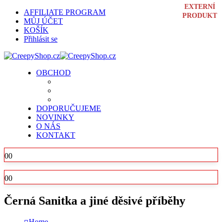
EXTERNÍ
EXTERNÍ
EXTERNÍ
AFFILIATE PROGRAM
PRODUKT
PRODUKT
PRODUKT
MŮJ ÚČET
KOŠÍK
Přihlásit se
OBCHOD
DOPORUČUJEME
NOVINKY
O NÁS
KONTAKT
0
0
0
0
Černá Sanitka a jiné děsivé příběhy
Home