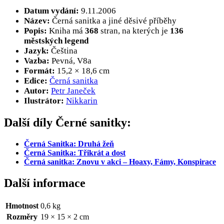
Datum vydání:
9.11.2006
Název:
Černá sanitka a jiné děsivé příběhy
Popis:
Kniha má
368
stran, na kterých je
136
městských legend
Jazyk:
Čeština
Vazba:
Pevná, V8a
Formát:
15,2 × 18,6 cm
Edice:
Černá sanitka
Autor:
Petr Janeček
Ilustrátor:
Nikkarin
Další díly Černé sanitky:
Černá Sanitka: Druhá žeň
Černá Sanitka: Třikrát a dost
Černá sanitka: Znovu v akci – Hoaxy, Fámy, Konspirace
Další informace
Hmotnost
0,6 kg
Rozměry
19 × 15 × 2 cm