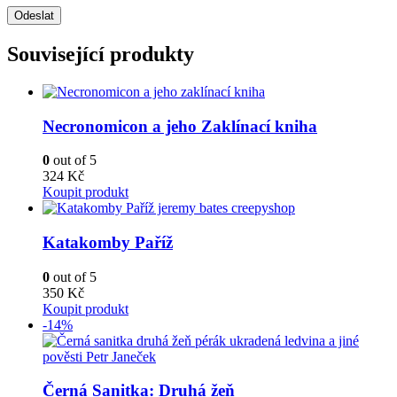
Související produkty
Necronomicon a jeho Zaklínací kniha
0
out of 5
324
Kč
Koupit produkt
Katakomby Paříž
0
out of 5
350
Kč
Koupit produkt
-14%
Černá Sanitka: Druhá žeň