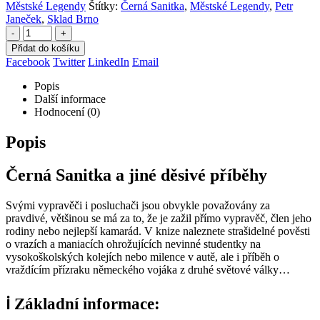
Městské Legendy
Štítky:
Černá Sanitka
,
Městské Legendy
,
Petr
Janeček
,
Sklad Brno
-
+
Přidat do košíku
Facebook
Twitter
LinkedIn
Email
Popis
Další informace
Hodnocení (0)
Popis
Černá Sanitka a jiné děsivé příběhy
Svými vypravěči i posluchači jsou obvykle považovány za
pravdivé, většinou se má za to, že je zažil přímo vypravěč, člen jeho
rodiny nebo nejlepší kamarád. V knize naleznete strašidelné pověsti
o vrazích a maniacích ohrožujících nevinné studentky na
vysokoškolských kolejích nebo milence v autě, ale i příběh o
vraždícím přízraku německého vojáka z druhé světové války…
ℹ️
Základní informace: