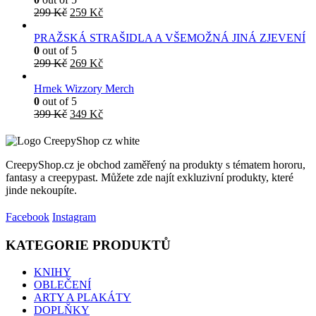
Původní
Aktuální
299
Kč
259
Kč
cena
cena
byla:
je:
PRAŽSKÁ STRAŠIDLA A VŠEMOŽNÁ JINÁ ZJEVENÍ
299 Kč.
259 Kč.
0
out of 5
Původní
Aktuální
299
Kč
269
Kč
cena
cena
byla:
je:
Hrnek Wizzory Merch
299 Kč.
269 Kč.
0
out of 5
Původní
Aktuální
399
Kč
349
Kč
cena
cena
byla:
je:
399 Kč.
349 Kč.
CreepyShop.cz je obchod zaměřený na produkty s tématem hororu,
fantasy a creepypast. Můžete zde najít exkluzivní produkty, které
jinde nekoupíte.
Facebook
Instagram
KATEGORIE PRODUKTŮ
KNIHY
OBLEČENÍ
ARTY A PLAKÁTY
DOPLŇKY