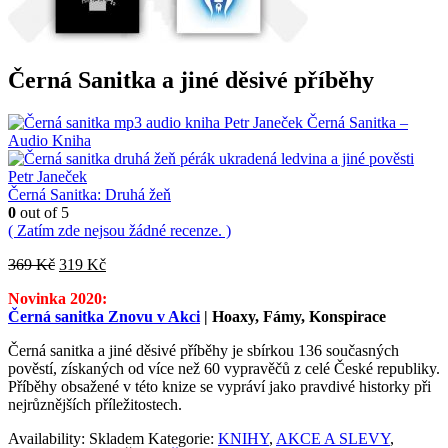
Černá Sanitka a jiné děsivé příběhy
Černá Sanitka –
Audio Kniha
Černá Sanitka: Druhá žeň
0
out of 5
( Zatím zde nejsou žádné recenze. )
Původní
Aktuální
369
Kč
319
Kč
cena
cena
Novinka 2020:
byla:
je:
Černá sanitka Znovu v Akci
| Hoaxy, Fámy, Konspirace
369 Kč.
319 Kč.
Černá sanitka a jiné děsivé příběhy je sbírkou 136 současných
pověstí, získaných od více než 60 vypravěčů z celé České republiky.
Příběhy obsažené v této knize se vypráví jako pravdivé historky při
nejrůznějších příležitostech.
Availability:
Skladem
Kategorie:
KNIHY
,
AKCE A SLEVY
,