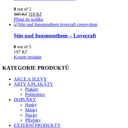
0
out of 5
Původní
Aktuální
369
Kč
319
Kč
cena
cena
Přidat do košíku
byla:
je:
369 Kč.
319 Kč.
Stín nad Innsmouthem – Lovecraft
0
out of 5
197
Kč
Koupit produkt
KATEGORIE PRODUKTŮ
AKCE A SLEVY
ARTY A PLAKÁTY
Plakáty
Pohlednice
DOPLŇKY
Hrnky
Masky
Placky
Přívěsky
EXTERNÍ PRODUKTY