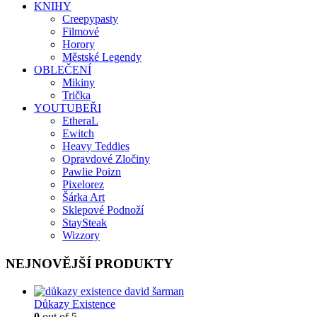
KNIHY
Creepypasty
Filmové
Horory
Městské Legendy
OBLEČENÍ
Mikiny
Trička
YOUTUBEŘI
EtheraL
Ewitch
Heavy Teddies
Opravdové Zločiny
Pawlie Poizn
Pixelorez
Šárka Art
Sklepové Podnoží
StaySteak
Wizzory
NEJNOVĚJŠÍ PRODUKTY
Důkazy Existence
0
out of 5